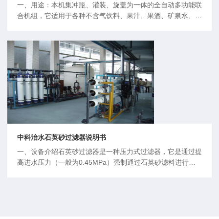
一、用途：本机集冲瓶、灌装、旋盖为一体的全自动多功能联
合机组，它适用于各种不含气饮料、果汁、果酒、矿泉水、纯
净水、茶饮料等的自动冲洗、灌装、旋盖。整机设计独特、造
型美观、功能齐全、适应性强、操作使用方便、自动化程度
高，是目前国内先进的饮料机械之一。二、主要技术参数：
1、工位：冲瓶：12头灌装
中科治水石英砂过滤器说明书
一、设备介绍石英砂过滤器是一种压力式过滤器，它是通过提
高进水压力（一般为0.45MPa）强制通过石英砂滤料进行过
滤。主要用于去除水中的悬浮物。二、应用范围产品应用广
泛，适用给水净化、循环水净化、纯水，食品饮料水，矿泉
水，电子，印染，造纸，化工行业水质的预处理及工业污水二
级处理后的过滤。也用于中水回用系统、游