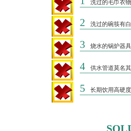
1
洗过的毛巾衣
2
洗过的碗筷有
3
烧水的锅炉器
4
供水管道莫名
5
长期饮用高硬
SOL